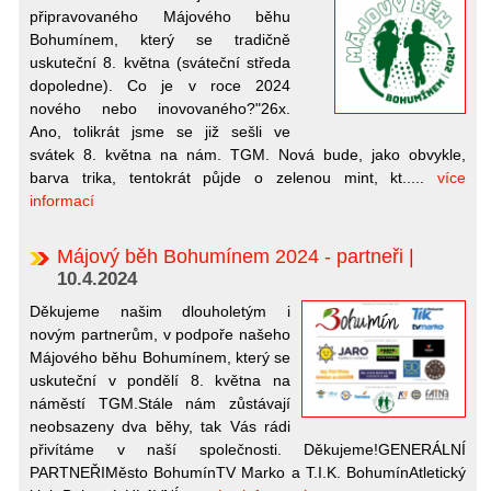
připravovaného Májového běhu
Bohumínem, který se tradičně
uskuteční 8. května (sváteční středa
dopoledne). Co je v roce 2024
nového nebo inovovaného?"26x.
Ano, tolikrát jsme se již sešli ve
svátek 8. května na nám. TGM. Nová bude, jako obvykle,
barva trika, tentokrát půjde o zelenou mint, kt.....
více
informací
Májový běh Bohumínem 2024 - partneři
|
10.4.2024
Děkujeme našim dlouholetým i
novým partnerům, v podpoře našeho
Májového běhu Bohumínem, který se
uskuteční v pondělí 8. května na
náměstí TGM.Stále nám zůstávají
neobsazeny dva běhy, tak Vás rádi
přivítáme v naší společnosti. Děkujeme!GENERÁLNÍ
PARTNEŘIMěsto BohumínTV Marko a T.I.K. BohumínAtletický