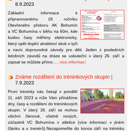
8.9.2023
Základní informace k
připravovanému 18. ročníku
Otevřeného přeboru AK Bohumín
a VC Bohumína v běhu na 60m, kde
budou časy měřeny elektronicky,
který opět doplní atraktivní skok o tyči
a navíc doprovodné závody pro děti. Jeden z posledních
letošních závodů na dráze se uskuteční v úterý 26. září a
zapsat se můžete přímo.....
více informací
Známe rozdělení do tréninkových skupin
|
7.9.2023
První tréninky nás čekají v pondělí
11. září 2023 a níže Vám přinášíme
dny, časy a rozdělení do tréninkových
skupin. V úterý 26. září se mohou
všichni členové, včetně nových,
zúčastnit VC Bohumína v atletice (více informací v jiném
článku a u trenérů).Nezapomeňte do konce září na tréninku