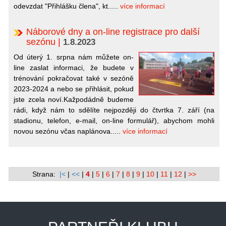
odevzdat "Přihlášku člena", kt.....
více informací
Náborové dny a on-line registrace pro další
sezónu
|
1.8.2023
Od úterý 1. srpna nám můžete on-
line zaslat informaci, že budete v
trénování pokračovat také v sezóně
2023-2024 a nebo se přihlásit, pokud
jste zcela noví.Kažpodádně budeme
rádi, když nám to sdělíte nejpozději do čtvrtka 7. září (na
stadionu, telefon, e-mail, on-line formulář), abychom mohli
novou sezónu včas naplánova.....
více informací
Strana:
|<
|
<<
|
4
|
5
|
6
|
7
|
8
|
9
|
10
|
11
|
12
|
>>