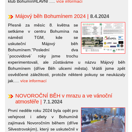
klub BohumínHLAVNÍ .....
více informací
Májový běh Bohumínem 2024
|
8.4.2024
Přesně za měsíc 8. května se
setkáme v centru Bohumína na
náměstí TGM, kde se
uskuteční Májový běh
Bohumínem."Poslední dva
´pocovidové´ roky jsme trochu
experimentovali, ale zůstáváme u názvu Májový běh
Bohumínem (dříve Běh ulicemi města). Vrátili jsme zpět
osvědčené záležitosti, protože některé pokusy se neukázaly
jak.....
více informací
NOVOROČNÍ BĚH v mrazu a ve vánoční
atmosféře
|
7.1.2024
První neděle roku 2024 byla opět pro
veřejnost i atlety v Bohumíně
zajímavá Novoročním během (dříve
Silvestrovským), který se uskutečnil v