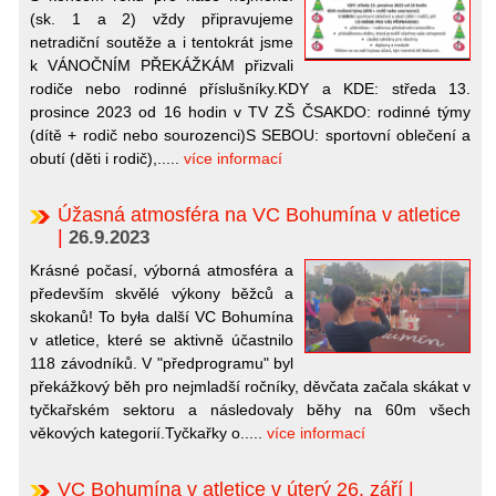
(sk. 1 a 2) vždy připravujeme
netradiční soutěže a i tentokrát jsme
k VÁNOČNÍM PŘEKÁŽKÁM přizvali
rodiče nebo rodinné příslušníky.KDY a KDE: středa 13.
prosince 2023 od 16 hodin v TV ZŠ ČSAKDO: rodinné týmy
(dítě + rodič nebo sourozenci)S SEBOU: sportovní oblečení a
obutí (děti i rodič),.....
více informací
Úžasná atmosféra na VC Bohumína v atletice
|
26.9.2023
Krásné počasí, výborná atmosféra a
především skvělé výkony běžců a
skokanů! To była další VC Bohumína
v atletice, které se aktivně účastnilo
118 závodníků. V "předprogramu" byl
překážkový běh pro nejmladší ročníky, děvčata začala skákat v
tyčkařském sektoru a následovaly běhy na 60m všech
věkových kategorií.Tyčkařky o.....
více informací
VC Bohumína v atletice v úterý 26. září
|