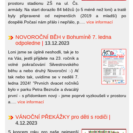
prostoru stadionu ZŠ na ul. Čs.
armády. Na start dorazilo 84 běžců (o 5 méně než loni) a tratě
byly připravené od nejmenších (2019 a mladší) po
dospělé.Počasí nám přálo i nepřálo, p.....
více informací
NOVOROČNÍ BĚH v Bohumíně 7. ledna
odpoledne
|
13.12.2023
Loni jsme se úplně neshodli, tak je to
na Vás, jestli přijdete na 23. ročník a
volné pokračování Silvestrovského
běhu a nebo druhý Novoroční :-) Ať
tak nebo tak, uvidíme se v neděli 7.
ledna 2024! "Prvních dvacet ročníků
bylo v parku Petra Bezruče a dvacátý
první - s přídomkem nový - jsme poprvé vyzkoušeli v prostoru
a.....
více informací
VÁNOČNÍ PŘEKÁŽKY pro děti s rodiči
|
4.12.2023
S koncem roku pro naše nejmenší